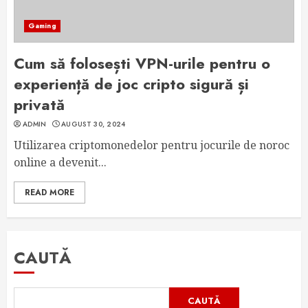
Gaming
Cum să folosești VPN-urile pentru o
experiență de joc cripto sigură și
privată
ADMIN
AUGUST 30, 2024
Utilizarea criptomonedelor pentru jocurile de noroc
online a devenit...
READ MORE
CAUTĂ
CAUTĂ