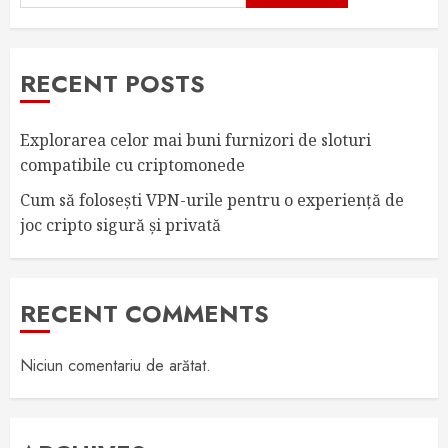
RECENT POSTS
Explorarea celor mai buni furnizori de sloturi
compatibile cu criptomonede
Cum să folosești VPN-urile pentru o experiență de
joc cripto sigură și privată
RECENT COMMENTS
Niciun comentariu de arătat.